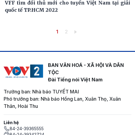
VFF tìm đối thủ mới cho tuyển Việt Nam tại giải
quốc tế TP.HCM 2022
Pagination
Trang hiện thời
Trang
1
2
BAN VĂN HOÁ - XÃ HỘI VÀ DÂN
TỘC
Đài Tiếng nói Việt Nam
Trưởng ban: Nhà báo TUYẾT MAI
Phó trưởng ban: Nhà báo Hồng Lan, Xuân Thọ, Xuân
Thân, Hoài Thu
Liên hệ
84-24-39365555
84-24-39342724