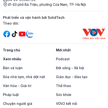
41-43 phố Bà Triệu, phường Cửa Nam, TP. Hà Nội
Phát triển và vận hành bởi SolidTech
Mạng xã hội
Theo dõi:
Trang chủ
Mới nhất
Xem nhiều
Podcast
Bàn và luận
Đời sống - Xã hội
Xóa nhà tạm, nhà dột nát
Giáo dục - Đào tạo
Văn hóa - Giải trí
Thể thao
Pháp luật
Sức khỏe
Chuyện người già
VOV2 kết nối