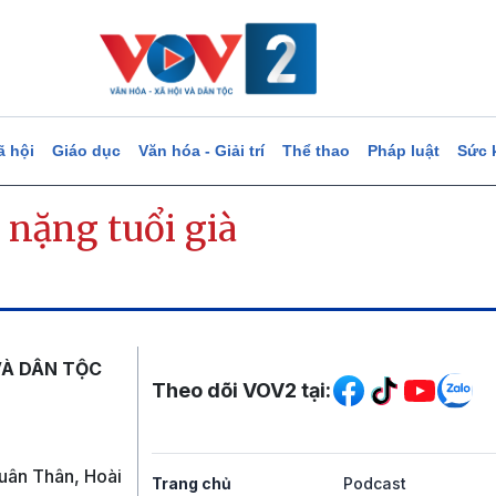
ã hội
Giáo dục
Văn hóa - Giải trí
Thể thao
Pháp luật
Sức 
 nặng tuổi già
Mạng xã hội
VÀ DÂN TỘC
Theo dõi VOV2 tại:
uân Thân, Hoài
Trang chủ
Podcast