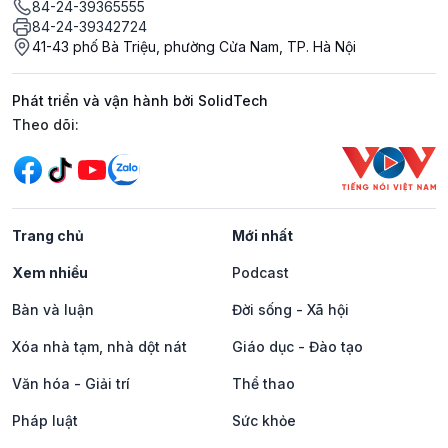
84-24-39365555
84-24-39342724
41-43 phố Bà Triệu, phường Cửa Nam, TP. Hà Nội
Phát triển và vận hành bởi SolidTech
Mạng xã hội
Theo dõi:
Trang chủ
Mới nhất
Xem nhiều
Podcast
Bàn và luận
Đời sống - Xã hội
Xóa nhà tạm, nhà dột nát
Giáo dục - Đào tạo
Văn hóa - Giải trí
Thể thao
Pháp luật
Sức khỏe