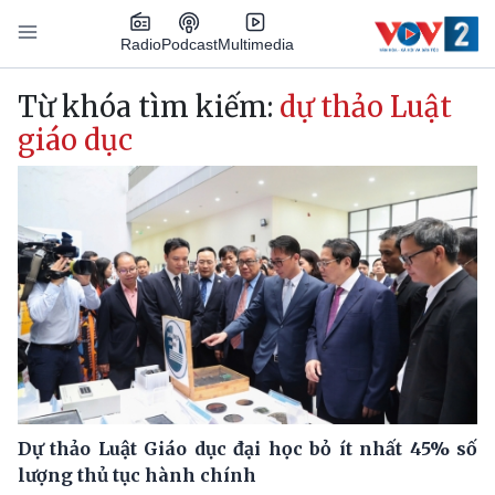
Nhảy đến nội dung
Podcast
Radio
Multimedia
Main navigation
Từ khóa tìm kiếm:
dự thảo Luật
giáo dục
Dự thảo Luật Giáo dục đại học bỏ ít nhất 45% số
lượng thủ tục hành chính