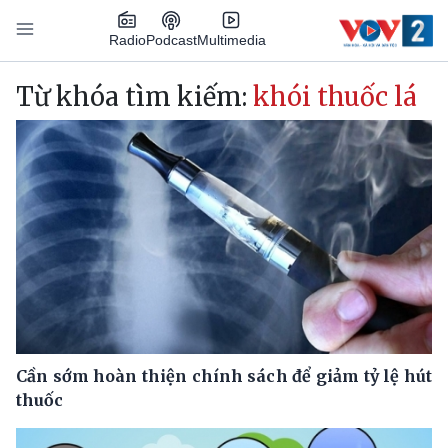
Nhảy đến nội dung
Podcast
Radio
Multimedia
Main navigation
Từ khóa tìm kiếm:
khói thuốc lá
Cần sớm hoàn thiện chính sách để giảm tỷ lệ hút
thuốc