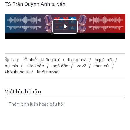
TS Trần Quỳnh Anh tư vấn.
Play
Video
Tag:
Ô nhiễm không khí
trong nhà
ngoài trời
bụi mịn
sức khỏe
ngộ độc
vov2
than củi
khói thuốc lá
khói hương
Viết bình luận