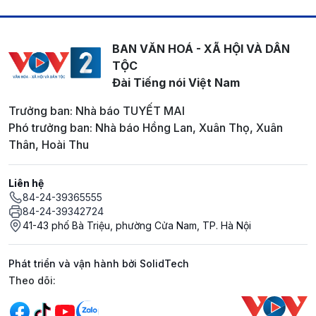
BAN VĂN HOÁ - XÃ HỘI VÀ DÂN
TỘC
Đài Tiếng nói Việt Nam
Trưởng ban: Nhà báo TUYẾT MAI
Phó trưởng ban: Nhà báo Hồng Lan, Xuân Thọ, Xuân
Thân, Hoài Thu
Liên hệ
84-24-39365555
84-24-39342724
41-43 phố Bà Triệu, phường Cửa Nam, TP. Hà Nội
Phát triển và vận hành bởi SolidTech
Mạng xã hội
Theo dõi: