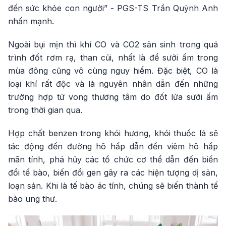
đến sức khỏe con người” - PGS-TS Trần Quỳnh Anh
nhấn mạnh.
Ngoài bụi mịn thì khí CO và CO2 sản sinh trong quá
trình đốt rơm rạ, than củi, nhất là để sưởi ấm trong
mùa đông cũng vô cùng nguy hiểm. Đặc biệt, CO là
loại khí rất độc và là nguyên nhân dẫn đến những
trường hợp tử vong thương tâm do đốt lửa sưởi ấm
trong thời gian qua.
Hợp chất benzen trong khói hương, khói thuốc lá sẽ
tác động đến đường hô hấp dẫn đến viêm hô hấp
mãn tính, phá hủy các tổ chức cơ thể dẫn đến biến
đổi tế bào, biến đổi gen gây ra các hiện tượng dị sản,
loạn sản. Khi là tế bào ác tính, chúng sẽ biến thành tế
bào ung thư.