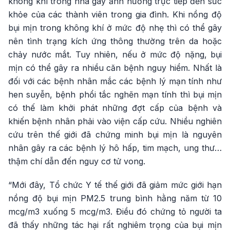
không khí trong nhà gây ảnh hưởng trực tiếp đến sức
khỏe của các thành viên trong gia đình. Khi nồng độ
bụi mịn trong không khí ở mức độ nhẹ thì có thể gây
nên tình trạng kích ứng thông thường trên da hoặc
chảy nước mắt. Tuy nhiên, nếu ở mức độ nặng, bụi
mịn có thể gây ra nhiều căn bệnh nguy hiểm. Nhất là
đối với các bệnh nhân mắc các bệnh lý mạn tính như
hen suyễn, bệnh phổi tắc nghẽn mạn tính thì bụi mịn
có thế làm khởi phát những đợt cấp của bệnh và
khiến bệnh nhân phải vào viện cấp cứu. Nhiều nghiên
cứu trên thế giới đã chứng minh bụi mịn là nguyên
nhân gây ra các bệnh lý hô hấp, tim mạch, ung thư…
thậm chí dẫn đến nguy cơ tử vong.
“Mới đây, Tổ chức Y tế thế giới đã giảm mức giới hạn
nồng độ bụi mịn PM2.5 trung bình hằng năm từ 10
mcg/m3 xuống 5 mcg/m3. Điều đó chứng tỏ người ta
đã thấy những tác hại rất nghiêm trọng của bụi mịn