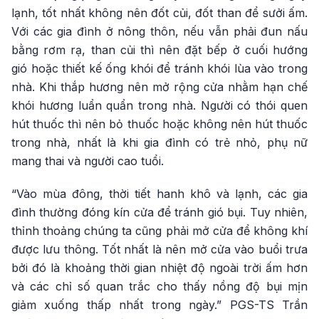
lạnh, tốt nhất không nên đốt củi, đốt than để sưởi ấm.
Với các gia đình ở nông thôn, nếu vẫn phải đun nấu
bằng rơm rạ, than củi thì nên đặt bếp ở cuối hướng
gió hoặc thiết kế ống khói để tránh khói lùa vào trong
nhà. Khi thắp hương nên mở rộng cửa nhằm hạn chế
khói hương luẩn quẩn trong nhà. Người có thói quen
hút thuốc thì nên bỏ thuốc hoặc không nên hút thuốc
trong nhà, nhất là khi gia đình có trẻ nhỏ, phụ nữ
mang thai và người cao tuổi.
“Vào mùa đông, thời tiết hanh khô và lạnh, các gia
đình thường đóng kín cửa để tránh gió bụi. Tuy nhiên,
thỉnh thoảng chúng ta cũng phải mở cửa để không khí
được lưu thông. Tốt nhất là nên mở cửa vào buổi trưa
bởi đó là khoảng thời gian nhiệt độ ngoài trời ấm hơn
và các chỉ số quan trắc cho thấy nồng độ bụi mịn
giảm xuống thấp nhất trong ngày.” PGS-TS Trần