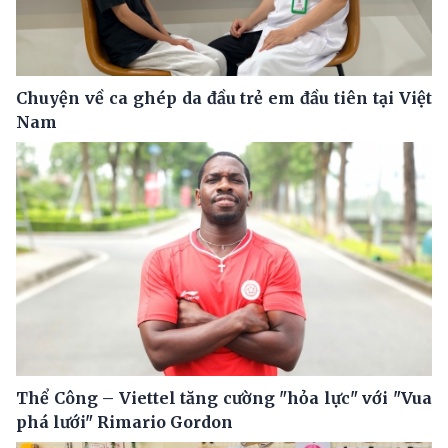
Chuyện về ca ghép da đầu trẻ em đầu tiên tại Việt
Nam
Thể Công – Viettel tăng cường "hỏa lực" với "Vua
phá lưới" Rimario Gordon