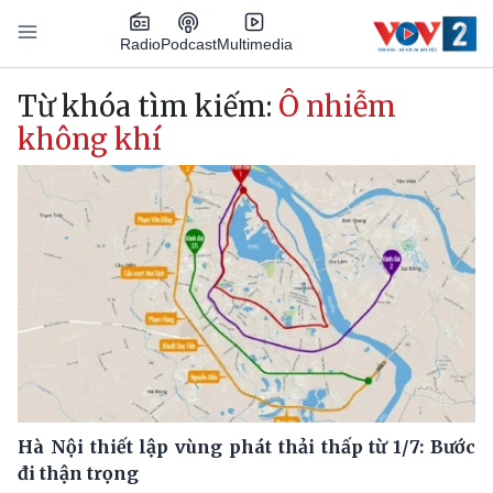
Nhảy đến nội dung
Podcast
Radio
Multimedia
Main navigation
Từ khóa tìm kiếm:
Ô nhiễm
không khí
Hà Nội thiết lập vùng phát thải thấp từ 1/7: Bước
đi thận trọng