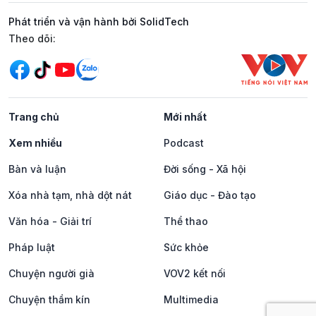
Phát triển và vận hành bởi SolidTech
Mạng xã hội
Theo dõi:
Trang chủ
Mới nhất
Xem nhiều
Podcast
Bàn và luận
Đời sống - Xã hội
Xóa nhà tạm, nhà dột nát
Giáo dục - Đào tạo
Văn hóa - Giải trí
Thể thao
Pháp luật
Sức khỏe
Chuyện người già
VOV2 kết nối
Chuyện thầm kín
Multimedia