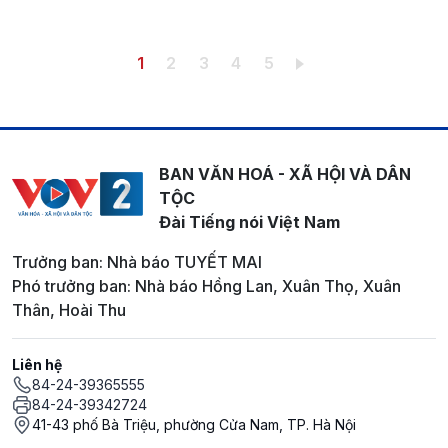
Pagination
Trang hiện thời
Trang
Trang
Trang
Trang
1
2
3
4
5
BAN VĂN HOÁ - XÃ HỘI VÀ DÂN
TỘC
Đài Tiếng nói Việt Nam
Trưởng ban: Nhà báo TUYẾT MAI
Phó trưởng ban: Nhà báo Hồng Lan, Xuân Thọ, Xuân
Thân, Hoài Thu
Liên hệ
84-24-39365555
84-24-39342724
41-43 phố Bà Triệu, phường Cửa Nam, TP. Hà Nội