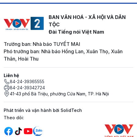
BAN VĂN HOÁ - XÃ HỘI VÀ DÂN
TỘC
Đài Tiếng nói Việt Nam
Trưởng ban: Nhà báo TUYẾT MAI
Phó trưởng ban: Nhà báo Hồng Lan, Xuân Thọ, Xuân
Thân, Hoài Thu
Liên hệ
84-24-39365555
84-24-39342724
41-43 phố Bà Triệu, phường Cửa Nam, TP. Hà Nội
Phát triển và vận hành bởi SolidTech
Mạng xã hội
Theo dõi: