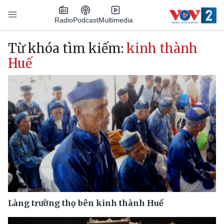
Nhảy đến nội dung
Podcast
Radio
Multimedia
Main navigation
Từ khóa tìm kiếm:
kinh thành
Huế
Làng trường thọ bên kinh thành Huế