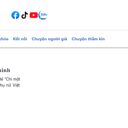
khỏe
Kết nối
Chuyện người già
Chuyện thầm kín
 mình
ề “Chỉ một
Phụ nữ Việt