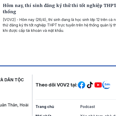
Hôm nay, thí sinh đăng ký thử thi tốt nghiệp THPT
thống
[VOV2] - Hôm nay (26/4), thí sinh đang là học sinh lớp 12 trên cả 
thử đăng ký thi tốt nghiệp THPT trực tuyến trên hệ thống quản lý t
khi được cấp tài khoản và mật khẩu.
Mạng xã hội
VÀ DÂN TỘC
Theo dõi VOV2 tại:
uân Thân, Hoài
Trang chủ
Podcast