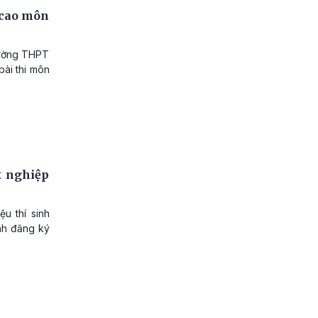
m cao môn
rường THPT
bài thi môn
t nghiệp
u thí sinh
inh đăng ký