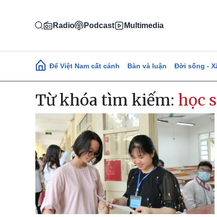
Nhảy đến nội dung
Radio
Podcast
Multimedia
Main navigation
Để Việt Nam cất cánh
Bàn và luận
Đời sống - X
Từ khóa tìm kiếm:
học s