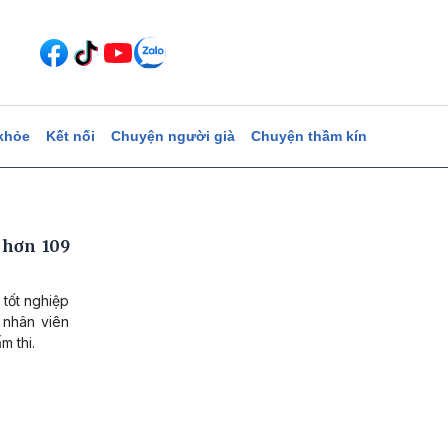
khỏe
Kết nối
Chuyện người già
Chuyện thầm kín
 hơn 109
 tốt nghiệp
 nhân viên
m thi.