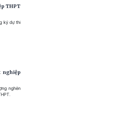
iệp THPT
g ký dự thi
t nghiệp
ượng nghẽn
 THPT.