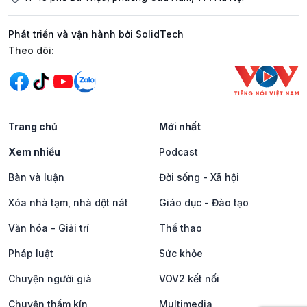
Phát triển và vận hành bởi SolidTech
Mạng xã hội
Theo dõi:
Trang chủ
Mới nhất
Xem nhiều
Podcast
Bàn và luận
Đời sống - Xã hội
Xóa nhà tạm, nhà dột nát
Giáo dục - Đào tạo
Văn hóa - Giải trí
Thể thao
Pháp luật
Sức khỏe
Chuyện người già
VOV2 kết nối
Chuyện thầm kín
Multimedia