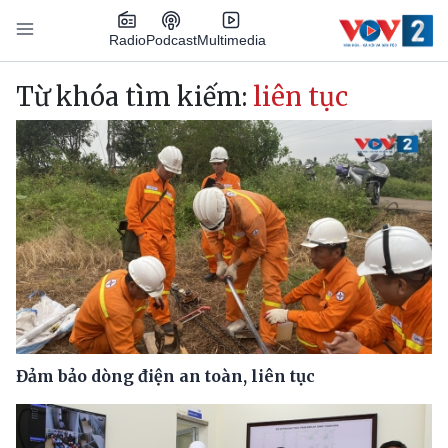
Nhảy đến nội dung
Podcast
Radio
Multimedia
Main navigation
Từ khóa tìm kiếm:
liên tục
Đảm bảo dòng điện an toàn, liên tục