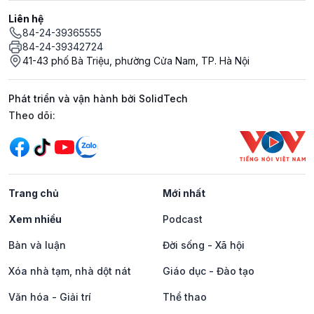
Liên hệ
84-24-39365555
84-24-39342724
41-43 phố Bà Triệu, phường Cửa Nam, TP. Hà Nội
Phát triển và vận hành bởi SolidTech
Mạng xã hội
Theo dõi:
Trang chủ
Mới nhất
Xem nhiều
Podcast
Bàn và luận
Đời sống - Xã hội
Xóa nhà tạm, nhà dột nát
Giáo dục - Đào tạo
Văn hóa - Giải trí
Thể thao