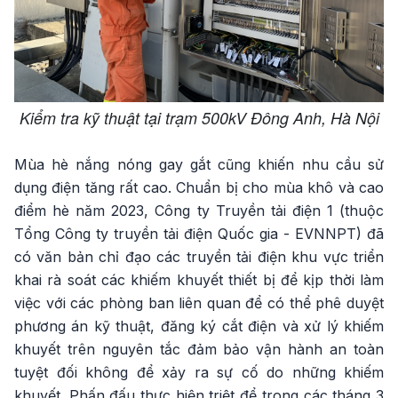
Kiểm tra kỹ thuật tại trạm 500kV Đông Anh, Hà Nội
Mùa hè nắng nóng gay gắt cũng khiến nhu cầu sử
dụng điện tăng rất cao. Chuẩn bị cho mùa khô và cao
điểm hè năm 2023, Công ty Truyền tải điện 1 (thuộc
Tổng Công ty truyền tải điện Quốc gia - EVNNPT) đã
có văn bản chỉ đạo các truyền tải điện khu vực triển
khai rà soát các khiếm khuyết thiết bị để kịp thời làm
việc với các phòng ban liên quan để có thể phê duyệt
phương án kỹ thuật, đăng ký cắt điện và xử lý khiếm
khuyết trên nguyên tắc đảm bảo vận hành an toàn
tuyệt đối không để xảy ra sự cố do những khiếm
khuyết. Phấn đấu thực hiện triệt để trong các tháng 3