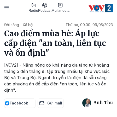
Nhảy đến nội dung
Podcast
Radio
Multimedia
Main navigation
Đời sống - Xã hội
Thứ ba, 00:00, 09/05/2023
Cao điểm mùa hè: Áp lực
cấp điện "an toàn, liên tục
và ổn định"
[VOV2] - Nắng nóng có khả năng gia tăng từ khoảng
tháng 5 đến tháng 8, tập trung nhiều tại khu vực Bắc
Bộ và Trung Bộ. Ngành truyền tải điện đã sẵn sàng
các phương án để cấp điện "an toàn, liên tục và ổn
định".
Anh Thu
Facebook
Gửi mail