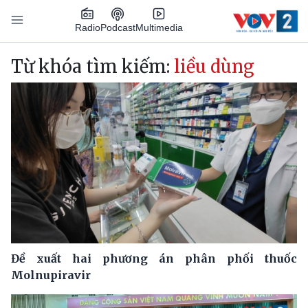
Nhảy đến nội dung
Podcast
Radio
Multimedia
Main navigation
Từ khóa tìm kiếm:
liều dùng
Đề xuất hai phương án phân phối thuốc
Molnupiravir