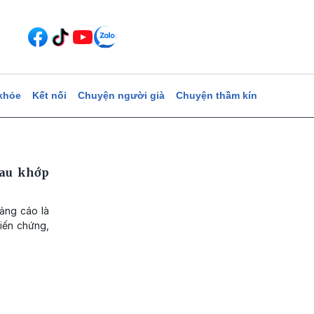
khỏe
Kết nối
Chuyện người già
Chuyện thầm kín
đau khớp
uảng cáo là
biến chứng,