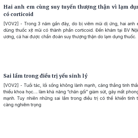
Hai anh em cùng suy tuyến thượng thận vì lạm dụ
có corticoid
[VOV2] - Trong 3 năm gần đây, do bị viêm mũi dị ứng, hai anh e
dùng thuốc xịt mũi có thành phần corticoid. Đến khám tại BV Nội
ương, cả hai được chẩn đoán suy thượng thận do lạm dụng thuốc.
Sai lầm trong điều trị yếu sinh lý
[VOV2] - Tuổi tác, lối sống không lành mạnh, căng thẳng tinh th
thiếu khoa học…. làm khả năng “chăn gối” giảm sút, gây mất phon
mạnh. Tuy nhiên những sai lầm trong điều trị có thể khiến tình
càng nghiêm trọng