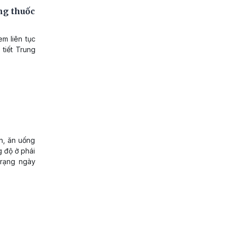
ng thuốc
m liên tục
 tiết Trung
ần, ăn uống
g độ ở phái
 trạng ngày