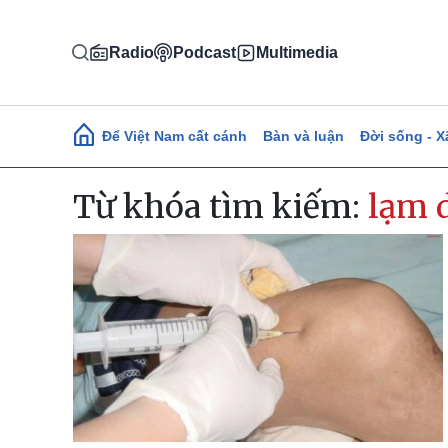
Nhảy đến nội dung
Radio
Podcast
Multimedia
Main navigation
Để Việt Nam cất cánh
Bàn và luận
Đời sống - X
Từ khóa tìm kiếm:
lạm 