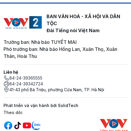
BAN VĂN HOÁ - XÃ HỘI VÀ DÂN
TỘC
Đài Tiếng nói Việt Nam
Trưởng ban: Nhà báo TUYẾT MAI
Phó trưởng ban: Nhà báo Hồng Lan, Xuân Thọ, Xuân
Thân, Hoài Thu
Liên hệ
84-24-39365555
84-24-39342724
41-43 phố Bà Triệu, phường Cửa Nam, TP. Hà Nội
Phát triển và vận hành bởi SolidTech
Mạng xã hội
Theo dõi: