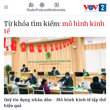
Nhảy đến nội dung
Podcast
Radio
Multimedia
Main navigation
Từ khóa tìm kiếm:
mô hình kinh
tế
Quỹ tín dụng nhân dân - Mô hình kinh tế tập thể
hiệu quả