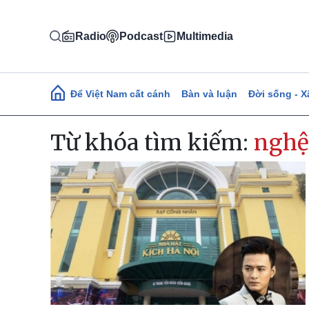
Nhảy đến nội dung
Radio
Podcast
Multimedia
Main navigation
Để Việt Nam cất cánh
Bàn và luận
Đời sống - X
Từ khóa tìm kiếm:
nghệ 