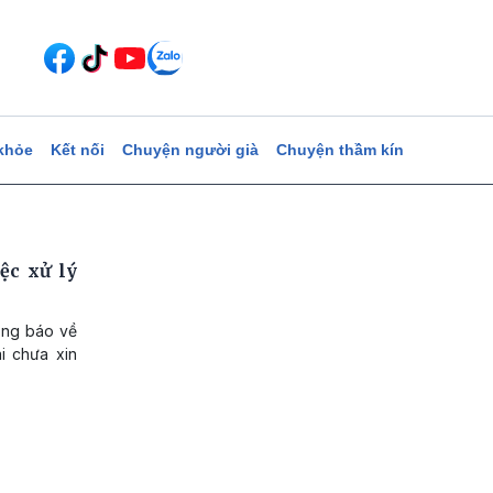
khỏe
Kết nối
Chuyện người già
Chuyện thầm kín
ệc xử lý
ông báo về
i chưa xin