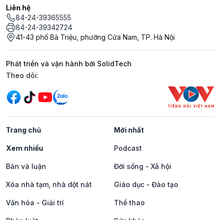
Liên hệ
84-24-39365555
84-24-39342724
41-43 phố Bà Triệu, phường Cửa Nam, TP. Hà Nội
Phát triển và vận hành bởi SolidTech
Mạng xã hội
Theo dõi:
Trang chủ
Mới nhất
Xem nhiều
Podcast
Bàn và luận
Đời sống - Xã hội
Xóa nhà tạm, nhà dột nát
Giáo dục - Đào tạo
Văn hóa - Giải trí
Thể thao