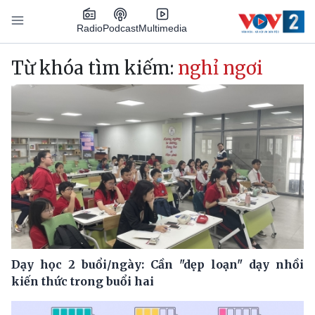
Nhảy đến nội dung
Podcast
Radio
Multimedia
Main navigation
Từ khóa tìm kiếm:
nghỉ ngơi
Dạy học 2 buổi/ngày: Cần "dẹp loạn" dạy nhồi
kiến thức trong buổi hai