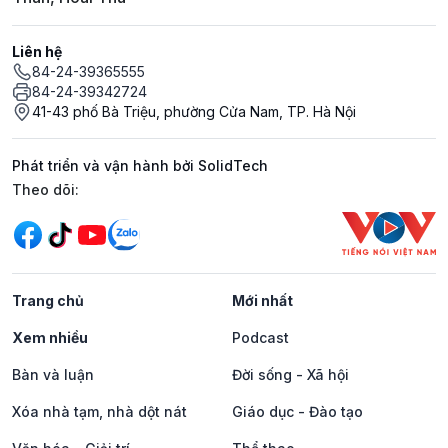
Liên hệ
84-24-39365555
84-24-39342724
41-43 phố Bà Triệu, phường Cửa Nam, TP. Hà Nội
Phát triển và vận hành bởi SolidTech
Mạng xã hội
Theo dõi:
Trang chủ
Mới nhất
Xem nhiều
Podcast
Bàn và luận
Đời sống - Xã hội
Xóa nhà tạm, nhà dột nát
Giáo dục - Đào tạo