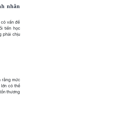
ệnh nhân
ẻ có vấn đề
i tiền học
g phải chịu
a rằng mức
 lớn có thể
 tổn thương