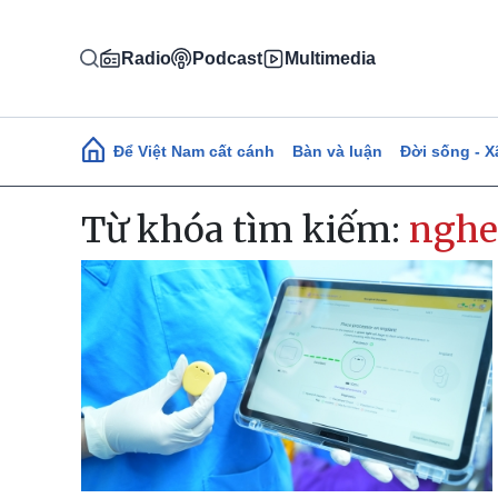
Nhảy đến nội dung
Radio
Podcast
Multimedia
Main navigation
Để Việt Nam cất cánh
Bàn và luận
Đời sống - X
Từ khóa tìm kiếm:
nghe