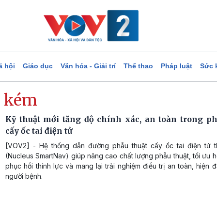
ã hội
Giáo dục
Văn hóa - Giải trí
Thể thao
Pháp luật
Sức 
 kém
Kỹ thuật mới tăng độ chính xác, an toàn trong ph
cấy ốc tai điện tử
[VOV2] - Hệ thống dẫn đường phẫu thuật cấy ốc tai điện tử 
(Nucleus SmartNav) giúp nâng cao chất lượng phẫu thuật, tối ưu 
phục hồi thính lực và mang lại trải nghiệm điều trị an toàn, hiện 
người bệnh.