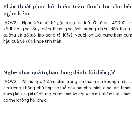
Phẫu thuật phục hồi hoàn toàn thính lực cho b
nghe kém
[VOV2] - Nghe kém có thể gặp ở mọi lứa tuổi. Ở trẻ em, 4/1000 tr
về thính giác. Suy giảm thính giác ảnh hưởng nhiều đến lứa tuổ
đường và độ tuổi lao động (5-10%). Người lớn tuổi nghe kém cũn
hậu quả về sức khỏe tinh thần.
Nghe nhạc quá to, bạn đang đánh đổi điều gì?
[VOV2] - Nhiều người đắm chìm trong âm thanh mà không nhận r
âm lượng không phù hợp có thể gây hại cho thính giác. Âm thanh
mang lại sự giải trí nhưng cũng tiềm ẩn nguy cơ mất thính lực – một
có thể không hồi phục.