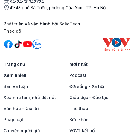
84-24-39342724
41-43 phố Bà Triệu, phường Cửa Nam, TP. Hà Nội
Phát triển và vận hành bởi SolidTech
Mạng xã hội
Theo dõi:
Trang chủ
Mới nhất
Xem nhiều
Podcast
Bàn và luận
Đời sống - Xã hội
Xóa nhà tạm, nhà dột nát
Giáo dục - Đào tạo
Văn hóa - Giải trí
Thể thao
Pháp luật
Sức khỏe
Chuyện người già
VOV2 kết nối