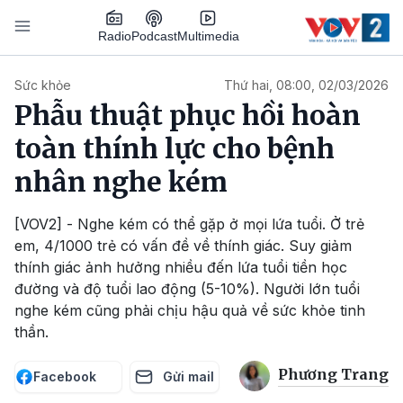
Nhảy đến nội dung
Podcast
Radio
Multimedia
Main navigation
Sức khỏe
Thứ hai, 08:00, 02/03/2026
Phẫu thuật phục hồi hoàn
toàn thính lực cho bệnh
nhân nghe kém
[VOV2] - Nghe kém có thể gặp ở mọi lứa tuổi. Ở trẻ
em, 4/1000 trẻ có vấn đề về thính giác. Suy giảm
thính giác ảnh hưởng nhiều đến lứa tuổi tiền học
đường và độ tuổi lao động (5-10%). Người lớn tuổi
nghe kém cũng phải chịu hậu quả về sức khỏe tinh
thần.
Phương Trang
Facebook
Gửi mail