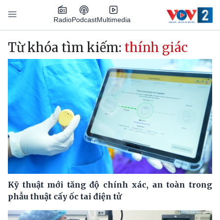
Nhảy đến nội dung
Podcast
Radio
Multimedia
Main navigation
Từ khóa tìm kiếm:
thính giác
Kỹ thuật mới tăng độ chính xác, an toàn trong
phẫu thuật cấy ốc tai điện tử