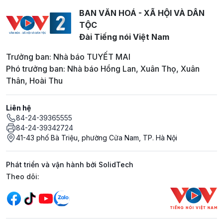
BAN VĂN HOÁ - XÃ HỘI VÀ DÂN
TỘC
Đài Tiếng nói Việt Nam
Trưởng ban: Nhà báo TUYẾT MAI
Phó trưởng ban: Nhà báo Hồng Lan, Xuân Thọ, Xuân
Thân, Hoài Thu
Liên hệ
84-24-39365555
84-24-39342724
41-43 phố Bà Triệu, phường Cửa Nam, TP. Hà Nội
Phát triển và vận hành bởi SolidTech
Mạng xã hội
Theo dõi: