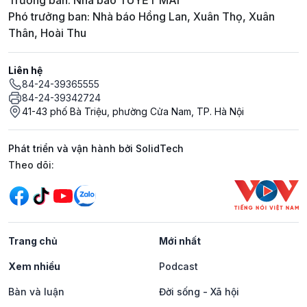
Trưởng ban: Nhà báo TUYẾT MAI
Phó trưởng ban: Nhà báo Hồng Lan, Xuân Thọ, Xuân
Thân, Hoài Thu
Liên hệ
84-24-39365555
84-24-39342724
41-43 phố Bà Triệu, phường Cửa Nam, TP. Hà Nội
Phát triển và vận hành bởi SolidTech
Mạng xã hội
Theo dõi:
Trang chủ
Mới nhất
Xem nhiều
Podcast
Bàn và luận
Đời sống - Xã hội