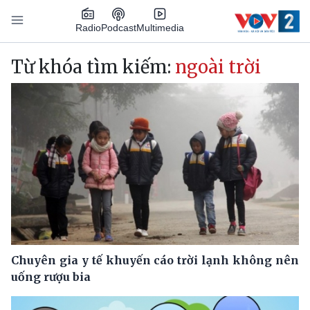
Nhảy đến nội dung
Podcast
Radio
Multimedia
Main navigation
Từ khóa tìm kiếm:
ngoài trời
Chuyên gia y tế khuyến cáo trời lạnh không nên
uống rượu bia