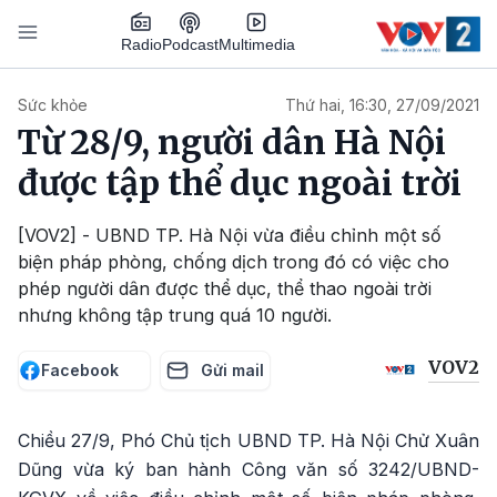
Nhảy đến nội dung
Podcast
Radio
Multimedia
Main navigation
Sức khỏe
Thứ hai, 16:30, 27/09/2021
Từ 28/9, người dân Hà Nội
được tập thể dục ngoài trời
[VOV2] - UBND TP. Hà Nội vừa điều chỉnh một số
biện pháp phòng, chống dịch trong đó có việc cho
phép người dân được thể dục, thể thao ngoài trời
nhưng không tập trung quá 10 người.
VOV2
Facebook
Gửi mail
Chiều 27/9, Phó Chủ tịch UBND TP. Hà Nội Chử Xuân
Dũng vừa ký ban hành Công văn số 3242/UBND-