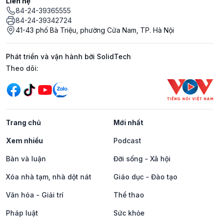
Liên hệ
84-24-39365555
84-24-39342724
41-43 phố Bà Triệu, phường Cửa Nam, TP. Hà Nội
Phát triển và vận hành bởi SolidTech
Mạng xã hội
Theo dõi:
Trang chủ
Mới nhất
Xem nhiều
Podcast
Bàn và luận
Đời sống - Xã hội
Xóa nhà tạm, nhà dột nát
Giáo dục - Đào tạo
Văn hóa - Giải trí
Thể thao
Pháp luật
Sức khỏe