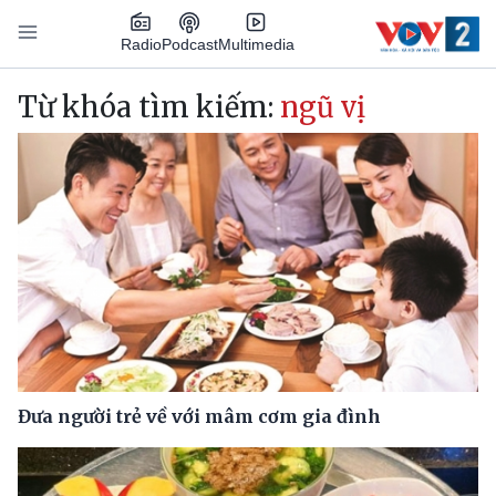
Nhảy đến nội dung
Podcast
Radio
Multimedia
Main navigation
Từ khóa tìm kiếm:
ngũ vị
Đưa người trẻ về với mâm cơm gia đình