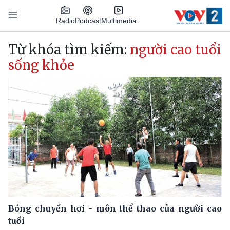
Nhảy đến nội dung
Podcast
Radio
Multimedia
Main navigation
Từ khóa tìm kiếm:
người cao tuổi
sống khỏe
Bóng chuyền hơi - môn thể thao của người cao
tuổi