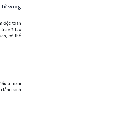
 tử vong
ễm độc toàn
mức với tác
uan, có thể
iều trị nam
u tầng sinh