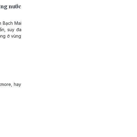
ờng nước
n Bạch Mai
uẩn, suy đa
sống ở vùng
tmore, hay