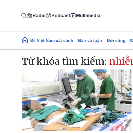
Nhảy đến nội dung
Radio
Podcast
Multimedia
Main navigation
Để Việt Nam cất cánh
Bàn và luận
Đời sống - X
Từ khóa tìm kiếm:
nhiễ