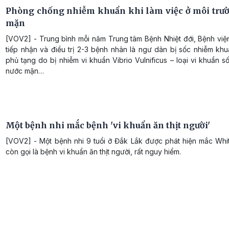
Phòng chống nhiễm khuẩn khi làm việc ở môi trư
mặn
[VOV2] - Trung bình mỗi năm Trung tâm Bệnh Nhiệt đới, Bệnh việ
tiếp nhận và điều trị 2-3 bệnh nhân là ngư dân bị sốc nhiễm kh
phủ tạng do bị nhiễm vi khuẩn Vibrio Vulnificus – loại vi khuẩn 
nước mặn…
Một bệnh nhi mắc bệnh 'vi khuẩn ăn thịt người'
[VOV2] - Một bệnh nhi 9 tuổi ở Đắk Lắk được phát hiện mắc Whi
còn gọi là bệnh vi khuẩn ăn thịt người, rất nguy hiểm.