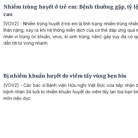
Nhiễm trùng huyết ở trẻ em: Bệnh thường gặp, tỷ lệ
cao
[VOV2] - Nhiễm trùng huyết ở trẻ em là tình trạng nhiễm trùng nhi
thân nặng, xảy ra khi hệ thống miễn dịch của cơ thể đáp ứng quá 
nhân vi trùng (vi khuẩn, virus, kí sinh trùng, nấm) gây suy đa cơ q
dẫn tới tử vong nhanh.
Bị nhiễm khuẩn huyết do viêm tấy vùng bẹn bìu
[VOV2] - Các bác sĩ Bệnh viện Hữu nghị Việt Đức vừa tiếp nhận đ
bệnh nhân 34 tuổi bị nhiễm khuẩn huyết do viêm tấy lan tỏa bẹn bì
môn niệu dục.