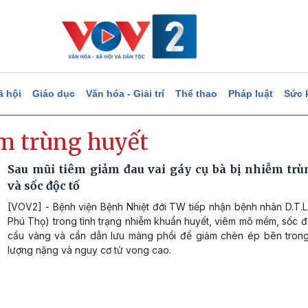
ã hội
Giáo dục
Văn hóa - Giải trí
Thể thao
Pháp luật
Sức 
m trùng huyết
Sau mũi tiêm giảm đau vai gáy cụ bà bị nhiễm trù
và sốc độc tố
[VOV2] - Bệnh viện Bệnh Nhiệt đới TW tiếp nhận bệnh nhân D.T.L.
Phú Thọ) trong tình trạng nhiễm khuẩn huyết, viêm mô mềm, sốc đ
cầu vàng và cần dẫn lưu màng phổi để giảm chèn ép bên trong 
lượng nặng và nguy cơ tử vong cao.