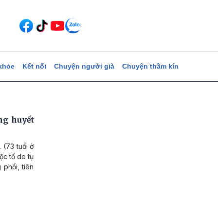
khỏe
Kết nối
Chuyện người già
Chuyện thầm kín
ng huyết
 (73 tuổi ở
ộc tố do tụ
phổi, tiên