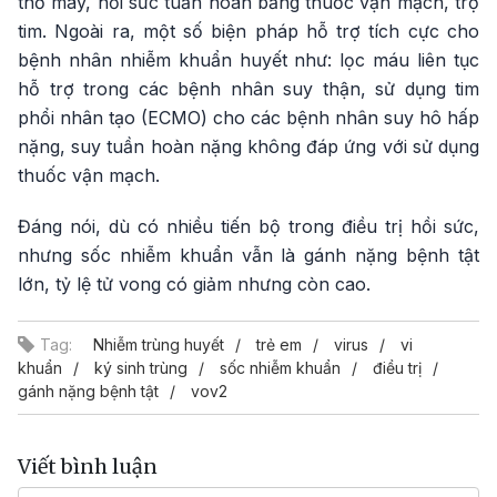
thở máy, hồi sức tuần hoàn bằng thuốc vận mạch, trợ
tim. Ngoài ra, một số biện pháp hỗ trợ tích cực cho
bệnh nhân nhiễm khuẩn huyết như: lọc máu liên tục
hỗ trợ trong các bệnh nhân suy thận, sử dụng tim
phổi nhân tạo (ECMO) cho các bệnh nhân suy hô hấp
nặng, suy tuần hoàn nặng không đáp ứng với sử dụng
thuốc vận mạch.
Đáng nói, dù có nhiều tiến bộ trong điều trị hồi sức,
nhưng sốc nhiễm khuẩn vẫn là gánh nặng bệnh tật
lớn, tỷ lệ tử vong có giảm nhưng còn cao.
Tag:
Nhiễm trùng huyết
trẻ em
virus
vi
khuẩn
ký sinh trùng
sốc nhiễm khuẩn
điều trị
gánh nặng bệnh tật
vov2
Viết bình luận