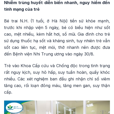
Nhiễm trùng huyết diễn biến nhanh, nguy hiểm đến
tính mạng của trẻ
Bé trai N.H. (1 tuổi, ở Hà Nội) tiền sử khỏe mạnh,
trước khi nhập viện 5 ngày, bé có biểu hiện như sốt
cao, mệt nhiều, kèm hắt hơi, sổ mũi. Gia đình cho trẻ
sử dụng thuốc hạ sốt và kháng sinh, tuy nhiên trẻ vẫn
sốt cao liên tục, mệt mỏi, thở nhanh nên được đưa
đến Bệnh viện Nhi Trung ương vào ngày 30/8.
Trẻ vào Khoa Cấp cứu và Chống độc trong tình trạng
rất nguy kịch, suy hô hấp, suy tuần hoàn, quấy khóc
nhiều. Các xét nghiệm ban đầu ghi nhận chỉ số viêm
tăng cao, rối loạn đông máu, tăng men gan, suy thận
cấp.