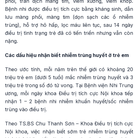
phổi, tràn dịch màng tim, viêm xương, viêm khớp.
Bệnh nhi được điều trị tích cực bằng kháng sinh, dẫn
lưu màng phổi, màng tim (dọn sạch các ổ nhiễm
trùng), hỗ trợ hô hấp, lọc máu liên tục, sau 14 ngày
điều trị tình trạng trẻ đã có tiến triển nhưng vẫn còn
nặng.
Các dấu hiệu nhận biết nhiễm trùng huyết ở trẻ em
Theo ước tính, mỗi năm trên thế giới có khoảng 20
triệu trẻ em (dưới 5 tuổi) mắc nhiễm trùng huyết và 3
triệu trẻ trong số đó tử vong. Tại Bệnh viện Nhi Trung
ương, mỗi ngày khoa Điều trị tích cực Nội khoa tiếp
nhận 1 – 2 bệnh nhi nhiễm khuẩn huyết/sốc nhiễm
trùng vào điều trị.
Theo TS.BS Chu Thanh Sơn – Khoa Điều trị tích cực
Nội khoa, việc nhận biết sớm trẻ nhiễm trùng huyết