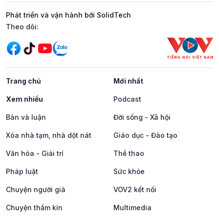
Phát triển và vận hành bởi SolidTech
Mạng xã hội
Theo dõi:
Trang chủ
Mới nhất
Xem nhiều
Podcast
Bàn và luận
Đời sống - Xã hội
Xóa nhà tạm, nhà dột nát
Giáo dục - Đào tạo
Văn hóa - Giải trí
Thể thao
Pháp luật
Sức khỏe
Chuyện người già
VOV2 kết nối
Chuyện thầm kín
Multimedia