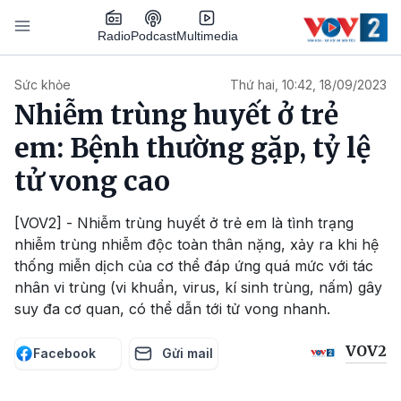
Nhảy đến nội dung
Podcast
Radio
Multimedia
Main navigation
Sức khỏe
Thứ hai, 10:42, 18/09/2023
Nhiễm trùng huyết ở trẻ
em: Bệnh thường gặp, tỷ lệ
tử vong cao
[VOV2] - Nhiễm trùng huyết ở trẻ em là tình trạng
nhiễm trùng nhiễm độc toàn thân nặng, xảy ra khi hệ
thống miễn dịch của cơ thể đáp ứng quá mức với tác
nhân vi trùng (vi khuẩn, virus, kí sinh trùng, nấm) gây
suy đa cơ quan, có thể dẫn tới tử vong nhanh.
VOV2
Facebook
Gửi mail