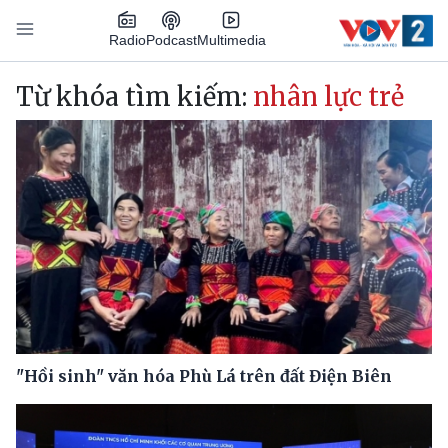
Nhảy đến nội dung
Podcast
Radio
Multimedia
Main navigation
Từ khóa tìm kiếm:
nhân lực trẻ
"Hồi sinh" văn hóa Phù Lá trên đất Điện Biên