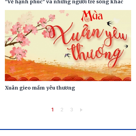
"Vẽ hạnh phúc" và những người trẻ sống khác
Xuân gieo mầm yêu thương
Pagination
Trang hiện thời
Trang
Trang
1
2
3