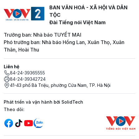
BAN VĂN HOÁ - XÃ HỘI VÀ DÂN
TỘC
Đài Tiếng nói Việt Nam
Trưởng ban: Nhà báo TUYẾT MAI
Phó trưởng ban: Nhà báo Hồng Lan, Xuân Thọ, Xuân
Thân, Hoài Thu
Liên hệ
84-24-39365555
84-24-39342724
41-43 phố Bà Triệu, phường Cửa Nam, TP. Hà Nội
Phát triển và vận hành bởi SolidTech
Mạng xã hội
Theo dõi: