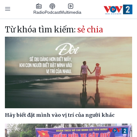
Nhảy đến nội dung
Podcast
Radio
Multimedia
Main navigation
Từ khóa tìm kiếm:
sẻ chia
Hãy biết đặt mình vào vị trí của người khác