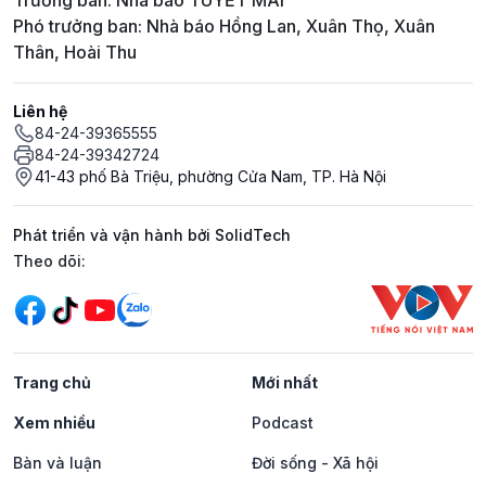
Trưởng ban: Nhà báo TUYẾT MAI
Phó trưởng ban: Nhà báo Hồng Lan, Xuân Thọ, Xuân
Thân, Hoài Thu
Liên hệ
84-24-39365555
84-24-39342724
41-43 phố Bà Triệu, phường Cửa Nam, TP. Hà Nội
Phát triển và vận hành bởi SolidTech
Mạng xã hội
Theo dõi:
Trang chủ
Mới nhất
Xem nhiều
Podcast
Bàn và luận
Đời sống - Xã hội