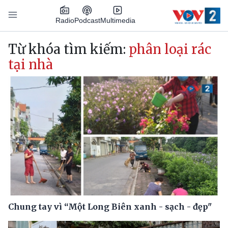
Nhảy đến nội dung
Podcast
Radio
Multimedia
Main navigation
Từ khóa tìm kiếm:
phân loại rác
tại nhà
Chung tay vì “Một Long Biên xanh - sạch - đẹp"