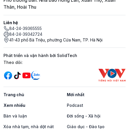
Phó trưởng ban: Nhà báo Hồng Lan, Xuân Thọ, Xuân
Thân, Hoài Thu
Liên hệ
84-24-39365555
84-24-39342724
41-43 phố Bà Triệu, phường Cửa Nam, TP. Hà Nội
Phát triển và vận hành bởi SolidTech
Mạng xã hội
Theo dõi:
Trang chủ
Mới nhất
Xem nhiều
Podcast
Bàn và luận
Đời sống - Xã hội
Xóa nhà tạm, nhà dột nát
Giáo dục - Đào tạo