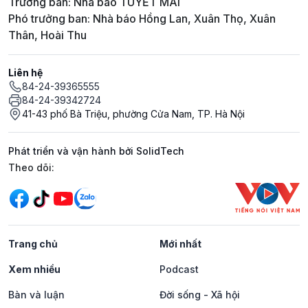
Trưởng ban: Nhà báo TUYẾT MAI
Phó trưởng ban: Nhà báo Hồng Lan, Xuân Thọ, Xuân
Thân, Hoài Thu
Liên hệ
84-24-39365555
84-24-39342724
41-43 phố Bà Triệu, phường Cửa Nam, TP. Hà Nội
Phát triển và vận hành bởi SolidTech
Mạng xã hội
Theo dõi:
Trang chủ
Mới nhất
Xem nhiều
Podcast
Bàn và luận
Đời sống - Xã hội