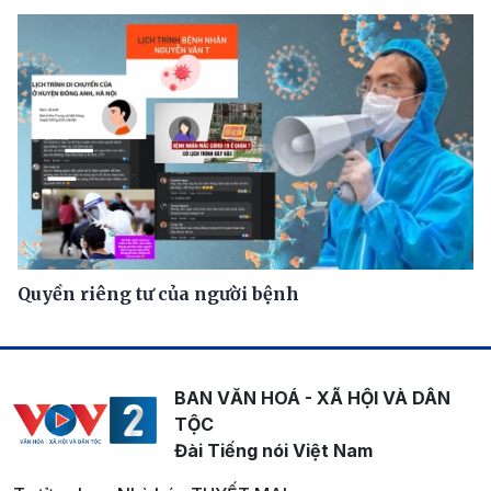
Quyền riêng tư của người bệnh
BAN VĂN HOÁ - XÃ HỘI VÀ DÂN
TỘC
Đài Tiếng nói Việt Nam