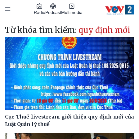
Nhảy đến nội dung
Podcast
Radio
Multimedia
Main navigation
Từ khóa tìm kiếm:
quy định mới
Cục Thuế livestream giới thiệu quy định mới của
Luật Quản lý thuế