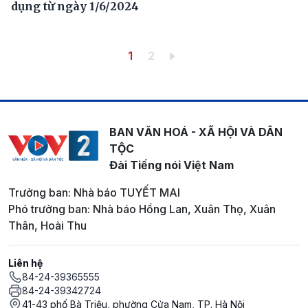
dụng từ ngày 1/6/2024
Pagination
Trang hiện thời
Trang
1
2
BAN VĂN HOÁ - XÃ HỘI VÀ DÂN
TỘC
Đài Tiếng nói Việt Nam
Trưởng ban: Nhà báo TUYẾT MAI
Phó trưởng ban: Nhà báo Hồng Lan, Xuân Thọ, Xuân
Thân, Hoài Thu
Liên hệ
84-24-39365555
84-24-39342724
41-43 phố Bà Triệu, phường Cửa Nam, TP. Hà Nội