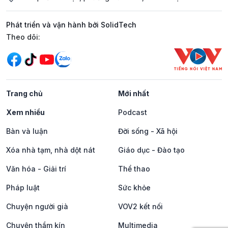
Phát triển và vận hành bởi SolidTech
Mạng xã hội
Theo dõi:
Trang chủ
Mới nhất
Xem nhiều
Podcast
Bàn và luận
Đời sống - Xã hội
Xóa nhà tạm, nhà dột nát
Giáo dục - Đào tạo
Văn hóa - Giải trí
Thể thao
Pháp luật
Sức khỏe
Chuyện người già
VOV2 kết nối
Chuyện thầm kín
Multimedia