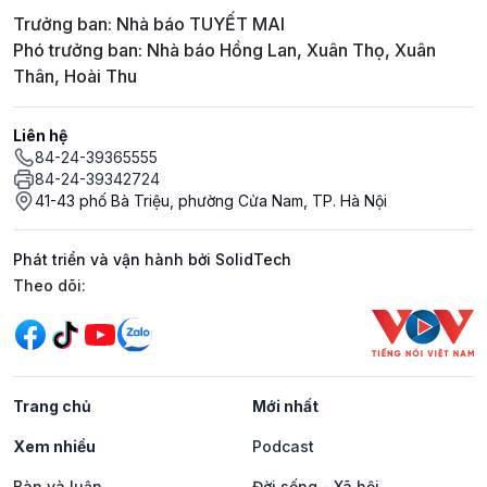
Trưởng ban: Nhà báo TUYẾT MAI
Phó trưởng ban: Nhà báo Hồng Lan, Xuân Thọ, Xuân
Thân, Hoài Thu
Liên hệ
84-24-39365555
84-24-39342724
41-43 phố Bà Triệu, phường Cửa Nam, TP. Hà Nội
Phát triển và vận hành bởi SolidTech
Mạng xã hội
Theo dõi:
Trang chủ
Mới nhất
Xem nhiều
Podcast
Bàn và luận
Đời sống - Xã hội