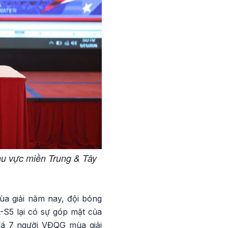
hu vực miền Trung & Tây
a giải năm nay, đội bóng
-S5 lại có sự góp mặt của
đá 7 người VĐQG mùa giải