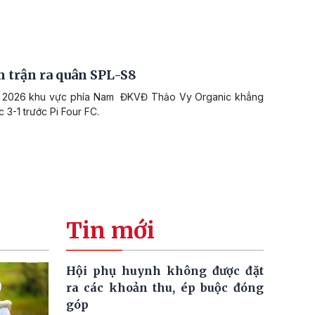
 trận ra quân SPL-S8
ĐQG 2026 khu vực phía Nam ĐKVĐ Thảo Vy Organic khẳng
 3-1 trước Pi Four FC.
Tin mới
Hội phụ huynh không được đặt
ra các khoản thu, ép buộc đóng
góp