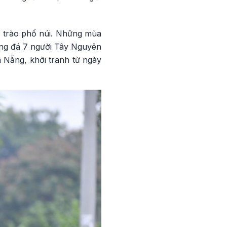
 trào phố núi. Những mùa
bóng đá 7 người Tây Nguyên
 Nẵng, khởi tranh từ ngày