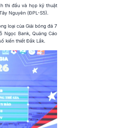
h thi đấu và họp kỹ thuật
 Tây Nguyên (ĐPL-S5).
g loại của Giải bóng đá 7
 Đỗ Ngọc Bank, Quảng Cáo
 kiến thiết Đắk Lắk.