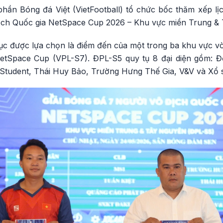
hần Bóng đá Việt (VietFootball) tổ chức bốc thăm xếp lịc
địch Quốc gia NetSpace Cup 2026 – Khu vực miền Trung &
c được lựa chọn là điểm đến của một trong ba khu vực vòn
NetSpace Cup (VPL-S7). ĐPL-S5 quy tụ 8 đại diện gồm:
Student, Thái Huy Bảo, Trường Hưng Thế Gia, V&V và Xổ số