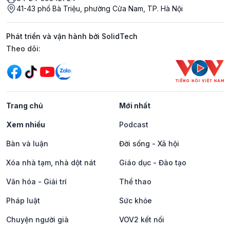
41-43 phố Bà Triệu, phường Cửa Nam, TP. Hà Nội
Phát triển và vận hành bởi SolidTech
Mạng xã hội
Theo dõi:
Trang chủ
Mới nhất
Xem nhiều
Podcast
Bàn và luận
Đời sống - Xã hội
Xóa nhà tạm, nhà dột nát
Giáo dục - Đào tạo
Văn hóa - Giải trí
Thể thao
Pháp luật
Sức khỏe
Chuyện người già
VOV2 kết nối