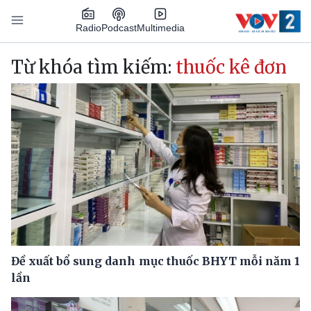
Nhảy đến nội dung
Podcast
Radio
Multimedia
Main navigation
Từ khóa tìm kiếm:
thuốc kê đơn
Đề xuất bổ sung danh mục thuốc BHYT mỗi năm 1
lần