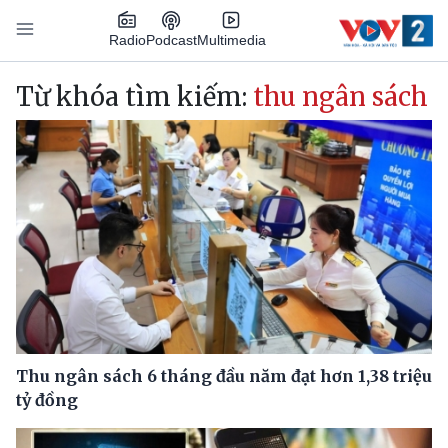
Nhảy đến nội dung
Podcast
Radio
Multimedia
Main navigation
Từ khóa tìm kiếm:
thu ngân sách
Thu ngân sách 6 tháng đầu năm đạt hơn 1,38 triệu
tỷ đồng