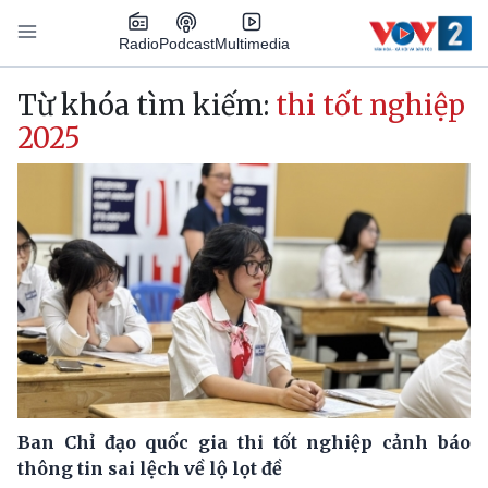
Nhảy đến nội dung
Podcast
Radio
Multimedia
Main navigation
Từ khóa tìm kiếm:
thi tốt nghiệp
2025
Ban Chỉ đạo quốc gia thi tốt nghiệp cảnh báo
thông tin sai lệch về lộ lọt đề