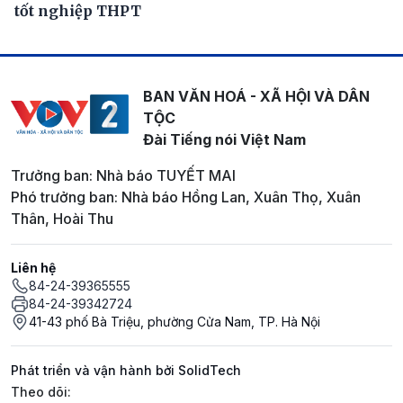
tốt nghiệp THPT
BAN VĂN HOÁ - XÃ HỘI VÀ DÂN
TỘC
Đài Tiếng nói Việt Nam
Trưởng ban: Nhà báo TUYẾT MAI
Phó trưởng ban: Nhà báo Hồng Lan, Xuân Thọ, Xuân
Thân, Hoài Thu
Liên hệ
84-24-39365555
84-24-39342724
41-43 phố Bà Triệu, phường Cửa Nam, TP. Hà Nội
Phát triển và vận hành bởi SolidTech
Mạng xã hội
Theo dõi: