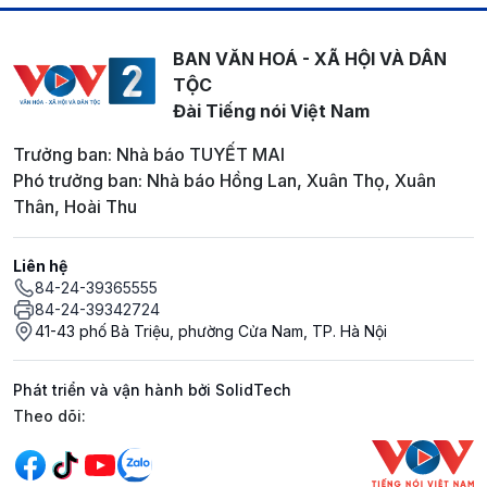
BAN VĂN HOÁ - XÃ HỘI VÀ DÂN
TỘC
Đài Tiếng nói Việt Nam
Trưởng ban: Nhà báo TUYẾT MAI
Phó trưởng ban: Nhà báo Hồng Lan, Xuân Thọ, Xuân
Thân, Hoài Thu
Liên hệ
84-24-39365555
84-24-39342724
41-43 phố Bà Triệu, phường Cửa Nam, TP. Hà Nội
Phát triển và vận hành bởi SolidTech
Mạng xã hội
Theo dõi: