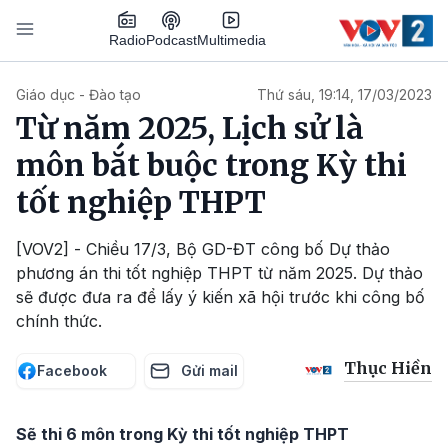
Nhảy đến nội dung
Podcast
Radio
Multimedia
Main navigation
Giáo dục - Đào tạo
Thứ sáu, 19:14, 17/03/2023
Từ năm 2025, Lịch sử là
môn bắt buộc trong Kỳ thi
tốt nghiệp THPT
[VOV2] - Chiều 17/3, Bộ GD-ĐT công bố Dự thảo
phương án thi tốt nghiệp THPT từ năm 2025. Dự thảo
sẽ được đưa ra để lấy ý kiến xã hội trước khi công bố
chính thức.
Thục Hiền
Facebook
Gửi mail
Sẽ thi 6 môn trong Kỳ thi tốt nghiệp THPT