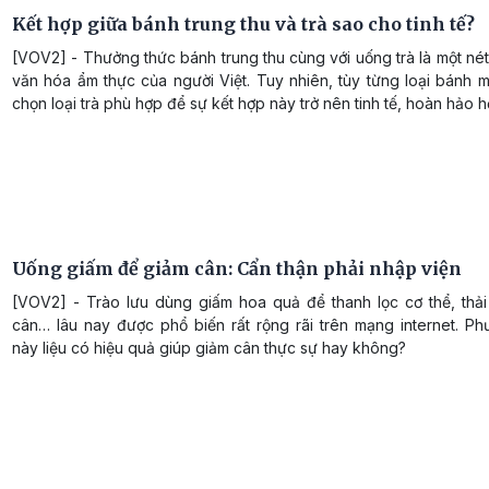
Kết hợp giữa bánh trung thu và trà sao cho tinh tế?
[VOV2] - Thưởng thức bánh trung thu cùng với uống trà là một né
văn hóa ẩm thực của người Việt. Tuy nhiên, tùy từng loại bánh 
chọn loại trà phù hợp để sự kết hợp này trở nên tinh tế, hoàn hảo h
Uống giấm để giảm cân: Cẩn thận phải nhập viện
[VOV2] - Trào lưu dùng giấm hoa quả để thanh lọc cơ thể, thải
cân… lâu nay được phổ biến rất rộng rãi trên mạng internet. P
này liệu có hiệu quả giúp giảm cân thực sự hay không?