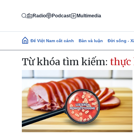
Nhảy đến nội dung
Radio
Podcast
Multimedia
Main navigation
Để Việt Nam cất cánh
Bàn và luận
Đời sống - X
Từ khóa tìm kiếm:
thực