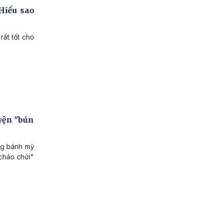
Hiểu sao
rất tốt cho
yện "bún
àng bánh mỳ
 cháo chửi"