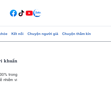
khỏe
Kết nối
Chuyện người già
Chuyện thầm kín
vi khuẩn
 -30% trong
ễ nhiễm vi