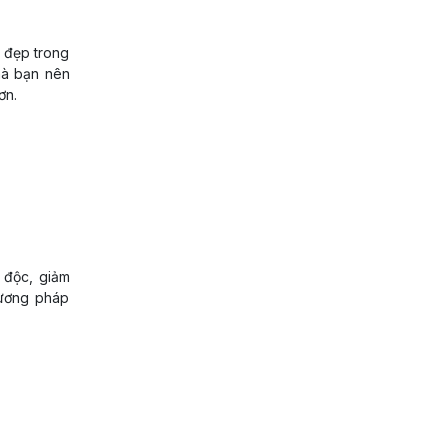
t đẹp trong
mà bạn nên
ơn.
 độc, giảm
hương pháp