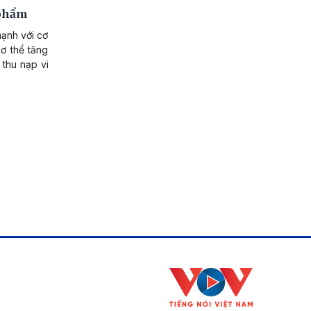
 phẩm
mạnh với cơ
ơ thể tăng
 thu nạp vi