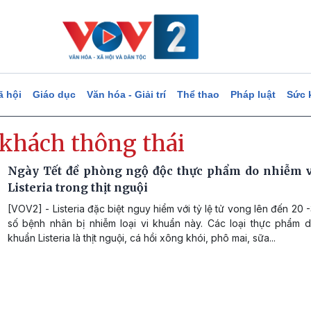
ã hội
Giáo dục
Văn hóa - Giải trí
Thể thao
Pháp luật
Sức 
 khách thông thái
Ngày Tết đề phòng ngộ độc thực phẩm do nhiễm 
Listeria trong thịt nguội
[VOV2] - Listeria đặc biệt nguy hiểm với tỷ lệ tử vong lên đến 20
số bệnh nhân bị nhiễm loại vi khuẩn này. Các loại thực phẩm d
khuẩn Listeria là thịt nguội, cá hồi xông khói, phô mai, sữa...