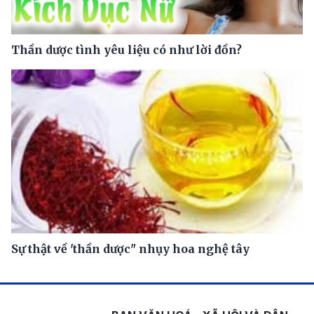
Thần dược tình yêu liệu có như lời đồn?
Sự thật về 'thần dược" nhụy hoa nghệ tây