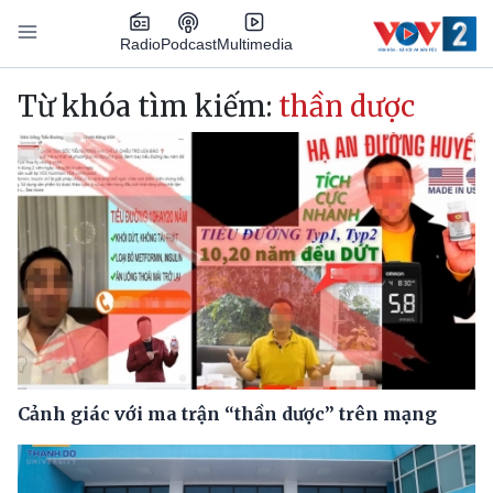
Nhảy đến nội dung
Podcast
Radio
Multimedia
Main navigation
Từ khóa tìm kiếm:
thần dược
Cảnh giác với ma trận “thần dược” trên mạng