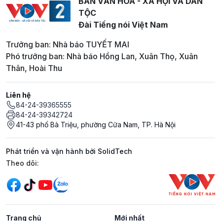
BAN VĂN HOÁ - XÃ HỘI VÀ DÂN
TỘC
Đài Tiếng nói Việt Nam
Trưởng ban: Nhà báo TUYẾT MAI
Phó trưởng ban: Nhà báo Hồng Lan, Xuân Thọ, Xuân
Thân, Hoài Thu
Liên hệ
84-24-39365555
84-24-39342724
41-43 phố Bà Triệu, phường Cửa Nam, TP. Hà Nội
Phát triển và vận hành bởi SolidTech
Mạng xã hội
Theo dõi:
Trang chủ
Mới nhất