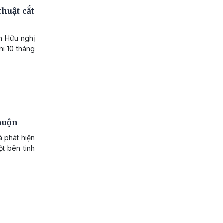
thuật cắt
ện Hữu nghị
hi 10 tháng
 muộn
à phát hiện
ột bên tinh