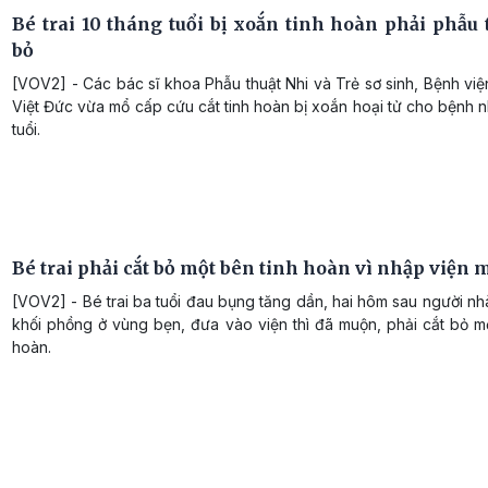
Bé trai 10 tháng tuổi bị xoắn tinh hoàn phải phẫu 
bỏ
[VOV2] - Các bác sĩ khoa Phẫu thuật Nhi và Trẻ sơ sinh, Bệnh vi
Việt Đức vừa mổ cấp cứu cắt tinh hoàn bị xoắn hoại tử cho bệnh n
tuổi.
Bé trai phải cắt bỏ một bên tinh hoàn vì nhập viện
[VOV2] - Bé trai ba tuổi đau bụng tăng dần, hai hôm sau người nh
khối phồng ở vùng bẹn, đưa vào viện thì đã muộn, phải cắt bỏ m
hoàn.