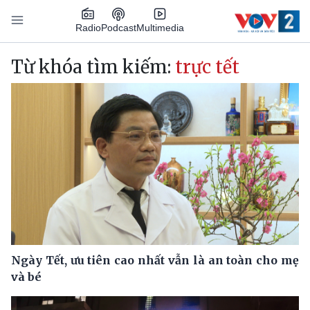
Nhảy đến nội dung
Podcast
Radio
Multimedia
Main navigation
Từ khóa tìm kiếm:
trực tết
Ngày Tết, ưu tiên cao nhất vẫn là an toàn cho mẹ
và bé