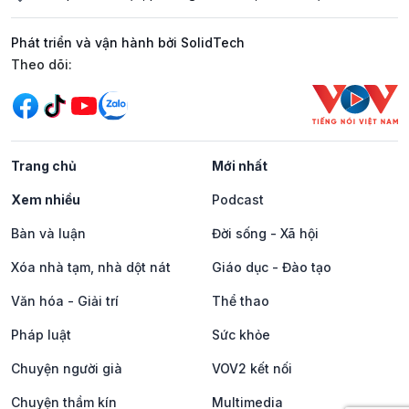
Phát triển và vận hành bởi SolidTech
Mạng xã hội
Theo dõi:
Trang chủ
Mới nhất
Xem nhiều
Podcast
Bàn và luận
Đời sống - Xã hội
Xóa nhà tạm, nhà dột nát
Giáo dục - Đào tạo
Văn hóa - Giải trí
Thể thao
Pháp luật
Sức khỏe
Chuyện người già
VOV2 kết nối
Chuyện thầm kín
Multimedia