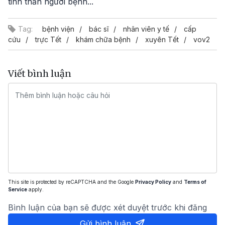
tinh thần người bệnh...
Tag:
bệnh viện
bác sĩ
nhân viên y tế
cấp
cứu
trực Tết
khám chữa bệnh
xuyên Tết
vov2
Viết bình luận
This site is protected by reCAPTCHA and the Google
Privacy Policy
and
Terms of
Service
apply.
Bình luận của bạn sẽ được xét duyệt trước khi đăng
Gửi bình luận