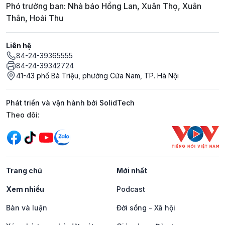
Phó trưởng ban: Nhà báo Hồng Lan, Xuân Thọ, Xuân
Thân, Hoài Thu
Liên hệ
84-24-39365555
84-24-39342724
41-43 phố Bà Triệu, phường Cửa Nam, TP. Hà Nội
Phát triển và vận hành bởi SolidTech
Mạng xã hội
Theo dõi:
Trang chủ
Mới nhất
Xem nhiều
Podcast
Bàn và luận
Đời sống - Xã hội