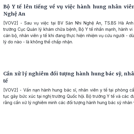
Bộ Y tế lên tiếng về vụ việc hành hung nhân viên 
Nghệ An
[VOV2] - Sau vụ việc tại BV Sản Nhi Nghệ An, TS.BS Hà An
trưởng Cục Quản lý khám chữa bệnh, Bộ Y tế nhấn mạnh, hành vi
cán bộ, nhân viên y tế khi đang thực hiện nhiệm vụ cứu người - dù
lý do nào - là không thể chấp nhận.
Cần xử lý nghiêm đối tượng hành hung bác sỹ, nhâ
tế
[VOV2] - Vấn nạn hành hung bác sĩ, nhân viên y tế tại phòng cấ
tục gây bức xúc tại nghị trường Quốc hội. Bộ trưởng Y tế và các đ
rằng cần xử lý nghiêm minh các đối tượng hành hung bác sỹ nhân v