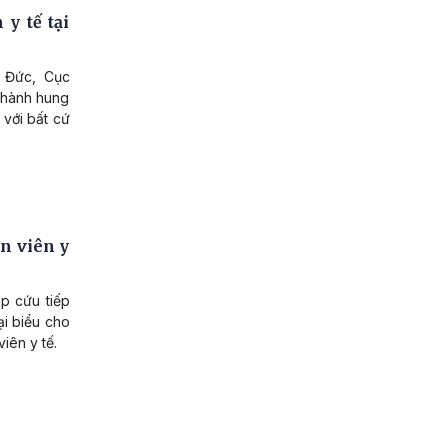
y tế tại
h Đức, Cục
 hành hung
 với bất cứ
n viên y
p cứu tiếp
ại biểu cho
iên y tế.