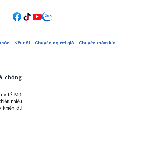
khỏe
Kết nối
Chuyện người già
Chuyện thầm kín
à chống
 y tế. Mới
khiến nhiều
y khiến dư