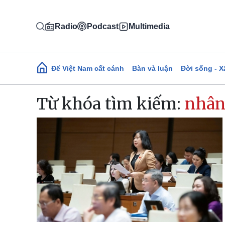
Nhảy đến nội dung
Radio
Podcast
Multimedia
Main navigation
Để Việt Nam cất cánh
Bàn và luận
Đời sống - X
Từ khóa tìm kiếm:
nhân 