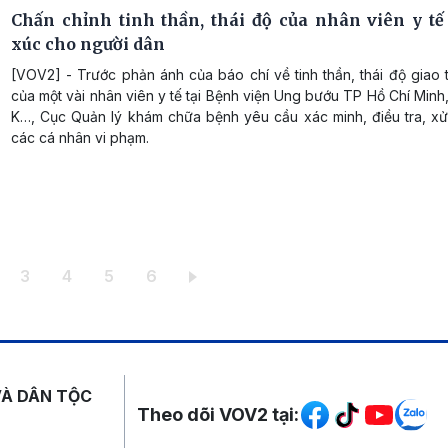
Chấn chỉnh tinh thần, thái độ của nhân viên y tế
xúc cho người dân
[VOV2] - Trước phản ánh của báo chí về tinh thần, thái độ giao 
của một vài nhân viên y tế tại Bệnh viện Ung bướu TP Hồ Chí Minh
K…, Cục Quản lý khám chữa bệnh yêu cầu xác minh, điều tra, xử
các cá nhân vi phạm.
iện thời
ang
Trang
Trang
Trang
Trang
3
4
5
6
Mạng xã hội
VÀ DÂN TỘC
Theo dõi VOV2 tại: