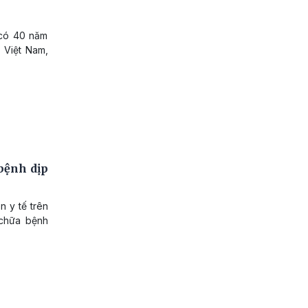
 có 40 năm
 Việt Nam,
 bệnh dịp
n y tế trên
chữa bệnh