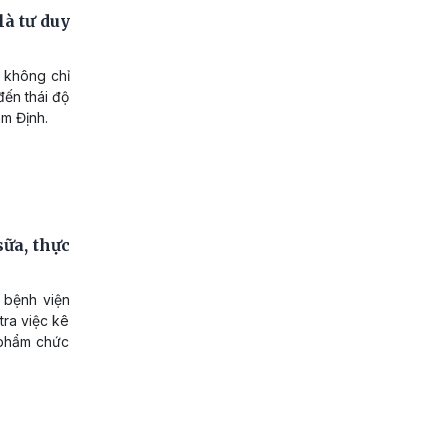
à tư duy
n không chỉ
đến thái độ
am Định.
sữa, thực
 bệnh viện
tra việc kê
 phẩm chức