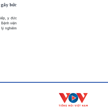
 gây bức
tiếp, y đức
, Bệnh viện
 lý nghiêm