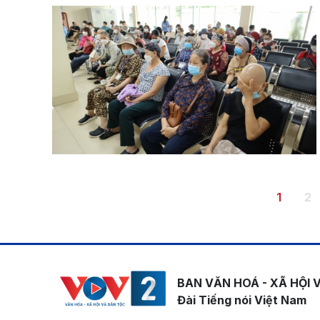
Pagination
Trang h
Tr
1
2
BAN VĂN HOÁ - XÃ HỘI 
Đài Tiếng nói Việt Nam