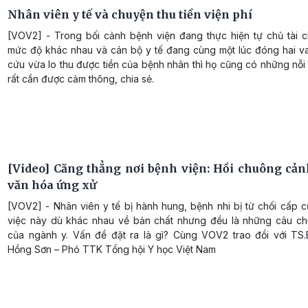
Nhân viên y tế và chuyện thu tiền viện phí
[VOV2] - Trong bối cảnh bệnh viện đang thực hiện tự chủ tài c
mức độ khác nhau và cán bộ y tế đang cùng một lúc đóng hai va
cứu vừa lo thu được tiền của bệnh nhân thì họ cũng có những nỗi
rất cần được cảm thông, chia sẻ.
[Video] Căng thẳng nơi bệnh viện: Hồi chuông cản
văn hóa ứng xử
[VOV2] - Nhân viên y tế bị hành hung, bệnh nhi bị từ chối cấp 
việc này dù khác nhau về bản chất nhưng đều là những câu c
của ngành y. Vấn đề đặt ra là gì? Cùng VOV2 trao đổi với TS
Hồng Sơn – Phó TTK Tổng hội Y học Việt Nam