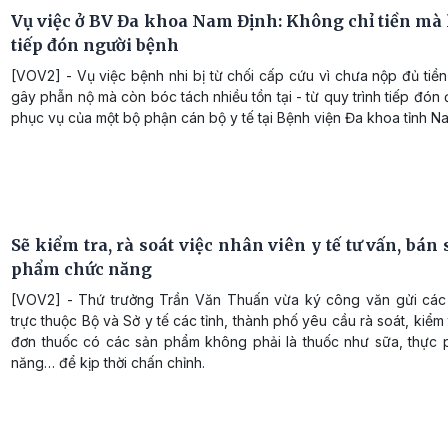
Vụ việc ở BV Đa khoa Nam Định: Không chỉ tiền mà l
tiếp đón người bệnh
[VOV2] - Vụ việc bệnh nhi bị từ chối cấp cứu vì chưa nộp đủ tiề
gây phẫn nộ mà còn bóc tách nhiều tồn tại - từ quy trình tiếp đón 
phục vụ của một bộ phận cán bộ y tế tại Bệnh viện Đa khoa tỉnh N
Sẽ kiểm tra, rà soát việc nhân viên y tế tư vấn, bán 
phẩm chức năng
[VOV2] - Thứ trưởng Trần Văn Thuấn vừa ký công văn gửi các
trực thuộc Bộ và Sở y tế các tỉnh, thành phố yêu cầu rà soát, kiểm 
đơn thuốc có các sản phẩm không phải là thuốc như sữa, thực
năng… để kịp thời chấn chỉnh.