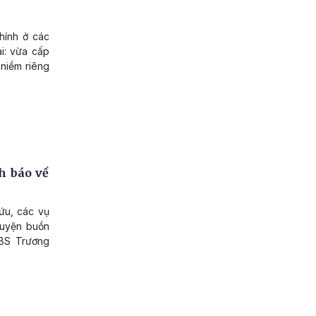
hính ở các
i: vừa cấp
 niềm riêng
h báo về
cứu, các vụ
huyện buồn
.BS Trương