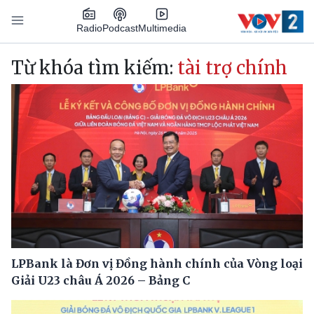
Nhảy đến nội dung
Podcast
Radio
Multimedia
Main navigation
Từ khóa tìm kiếm:
tài trợ chính
LPBank là Đơn vị Đồng hành chính của Vòng loại
Giải U23 châu Á 2026 – Bảng C