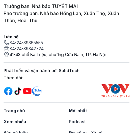
Trưởng ban: Nhà báo TUYẾT MAI
Phó trưởng ban: Nhà báo Hồng Lan, Xuân Thọ, Xuân
Thân, Hoài Thu
Liên hệ
84-24-39365555
84-24-39342724
41-43 phố Bà Triệu, phường Cửa Nam, TP. Hà Nội
Phát triển và vận hành bởi SolidTech
Mạng xã hội
Theo dõi:
Trang chủ
Mới nhất
Xem nhiều
Podcast
Bàn và luận
Đời sống - Xã hội