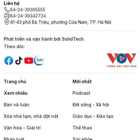
Liên hệ
84-24-39365555
84-24-39342724
41-43 phố Bà Triệu, phường Cửa Nam, TP. Hà Nội
Phát triển và vận hành bởi SolidTech
Mạng xã hội
Theo dõi:
Trang chủ
Mới nhất
Xem nhiều
Podcast
Bàn và luận
Đời sống - Xã hội
Xóa nhà tạm, nhà dột nát
Giáo dục - Đào tạo
Văn hóa - Giải trí
Thể thao
Pháp luật
Sức khỏe