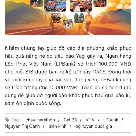
Nhằm chung tay giúp đỡ các địa phương khắc phục
hậu quả nặng nề do siêu bão Yagi gây ra, Ngân hàng
Lộc Phát Việt Nam (LPBank) sẽ trích 100.000 VNĐ
cho mỗi BIB được bán ra kể từ ngày 10/09. Đồng thời
với mỗi km chạy của các vận động viên, LPBank cũng
sẽ trích tương ứng 10.000 VNĐ. Toàn bộ số tiền được
dùng để giúp đỡ người dân khắc phục hậu quả bão lũ,
sớm ổn định cuộc sống.
Tag:
chạy marathon
Cát Bà
VTV
LPBank
Nguyễn Thị Oanh
điền kinh
đội tuyển quốc gia