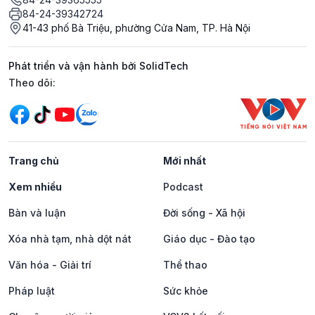
84-24-39342724
41-43 phố Bà Triệu, phường Cửa Nam, TP. Hà Nội
Phát triển và vận hành bởi SolidTech
Mạng xã hội
Theo dõi:
Trang chủ
Mới nhất
Xem nhiều
Podcast
Bàn và luận
Đời sống - Xã hội
Xóa nhà tạm, nhà dột nát
Giáo dục - Đào tạo
Văn hóa - Giải trí
Thể thao
Pháp luật
Sức khỏe