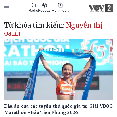
Nhảy đến nội dung
Podcast
Radio
Multimedia
Main navigation
Từ khóa tìm kiếm:
Nguyễn thị
oanh
Dấu ấn của các tuyển thủ quốc gia tại Giải VĐQG
Marathon - Báo Tiền Phong 2026