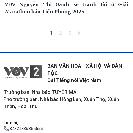
VĐV Nguyễn Thị Oanh sẽ tranh tài ở Giải
Marathon báo Tiền Phong 2025
Pagination
Trang hiện thời
Trang
Trang
1
2
3
BAN VĂN HOÁ - XÃ HỘI VÀ DÂN
TỘC
Đài Tiếng nói Việt Nam
Trưởng ban: Nhà báo TUYẾT MAI
Phó trưởng ban: Nhà báo Hồng Lan, Xuân Thọ, Xuân
Thân, Hoài Thu
Liên hệ
84-24-39365555