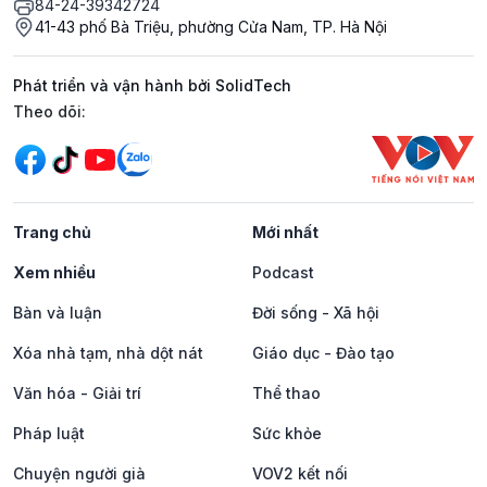
84-24-39342724
41-43 phố Bà Triệu, phường Cửa Nam, TP. Hà Nội
Phát triển và vận hành bởi SolidTech
Mạng xã hội
Theo dõi:
Trang chủ
Mới nhất
Xem nhiều
Podcast
Bàn và luận
Đời sống - Xã hội
Xóa nhà tạm, nhà dột nát
Giáo dục - Đào tạo
Văn hóa - Giải trí
Thể thao
Pháp luật
Sức khỏe
Chuyện người già
VOV2 kết nối