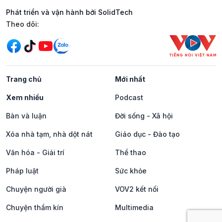
Phát triển và vận hành bởi SolidTech
Mạng xã hội
Theo dõi:
Trang chủ
Mới nhất
Xem nhiều
Podcast
Bàn và luận
Đời sống - Xã hội
Xóa nhà tạm, nhà dột nát
Giáo dục - Đào tạo
Văn hóa - Giải trí
Thể thao
Pháp luật
Sức khỏe
Chuyện người già
VOV2 kết nối
Chuyện thầm kín
Multimedia