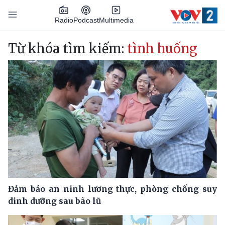
Nhảy đến nội dung
Podcast
Radio
Multimedia
Main navigation
Từ khóa tìm kiếm:
tình huống
Đảm bảo an ninh lương thực, phòng chống suy
dinh dưỡng sau bão lũ