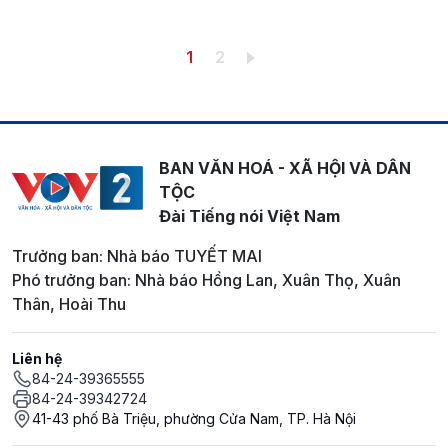
Pagination
Trang hiện thời
Trang
1
2
BAN VĂN HOÁ - XÃ HỘI VÀ DÂN
TỘC
Đài Tiếng nói Việt Nam
Trưởng ban: Nhà báo TUYẾT MAI
Phó trưởng ban: Nhà báo Hồng Lan, Xuân Thọ, Xuân
Thân, Hoài Thu
Liên hệ
84-24-39365555
84-24-39342724
41-43 phố Bà Triệu, phường Cửa Nam, TP. Hà Nội