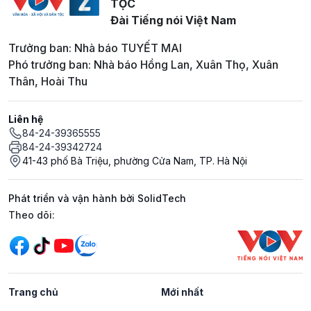
TỘC
Đài Tiếng nói Việt Nam
Trưởng ban: Nhà báo TUYẾT MAI
Phó trưởng ban: Nhà báo Hồng Lan, Xuân Thọ, Xuân
Thân, Hoài Thu
Liên hệ
84-24-39365555
84-24-39342724
41-43 phố Bà Triệu, phường Cửa Nam, TP. Hà Nội
Phát triển và vận hành bởi SolidTech
Mạng xã hội
Theo dõi:
Trang chủ
Mới nhất