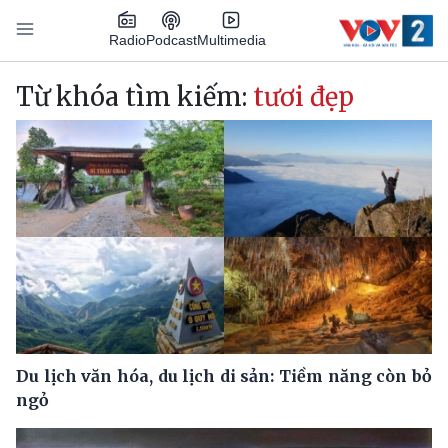
Nhảy đến nội dung
Podcast
Radio
Multimedia
Main navigation
Từ khóa tìm kiếm:
tươi đẹp
Du lịch văn hóa, du lịch di sản: Tiềm năng còn bỏ
ngỏ